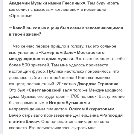
Академии Музыки имени Гнесиных»
. Там буду играть
как солист с джазовым коллективом в номинации
«Оркестры».
– Какой выход на сцену был самым запоминающимся
в твоей жизни?
– Что сейчас первое пришло в голову, так это сольное
выступление в
«Камерном Зале» Московского
международного дома музыки
. Этот зал вмещает в себя
более 500 зрителей. Там мне удалось произвести
настоящий фурор. Публике настолько понравилось, что
довелось выйти на второй поклон! Еще вспомнился
концерт, посвященный 120-летию
Джорджа Гершвина
.
Это был
«Светлановский зал»
того же Международного
Дома Музыки, его аудитория – 1700 человек! Выступление
было совместным с
Игорем Бутманом
и
непревзойденным пианистом
Олегом Аккуратовым
.
Вечер открывало произведение Дж.Гершвина
«Рапсодия
в стиле блюз»
. Оно начинается с шикарного соло
кларнета. Его посчастливилось сыграть мне.