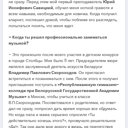
не сразу. Перед этим мой первый преподаватель
Юрий
Иосифович Савицкий
, обучил меня нотной грамоте и
всем навыкам, необходимым для новичка. Когда получил
кларнет, поспешил домой, чтобы поближе его разглядеть,
попытаться понять, что меня ждет.
– Когда ты решил профессионально заниматься
музыкой?
– Это произошло после моего участия в детском конкурсе
в городе Столбцы. Мне было 11 лет. Председателем жюри
являлся заслуженный деятель искусств Беларуси
Владимир Павлович Скороходов
. Он пригласил
встретиться и позаниматься с ним. После этого я получил
приглашение поступить в
«Республиканскую гимназию-
колледж при Белорусской Государственной Академии
Музыки»
в Минске, чтобы учиться в классе
В.П.Скороходова. Посоветовался с родителями, но ответ
дал не сразу, попросил дать время хорошо все обдумать.
Но когда папа и мама серьезно спросили «Ты
действительно хочешь этого?», прозвучало решительное
«Да!». Так они дали мне дорогу в жизнь, не препятствуя