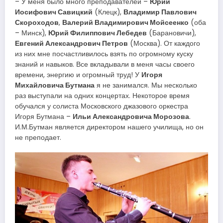
– У меня было много преподавателей –
Юрий
Иосифович Савицкий
(Клецк),
Владимир Павлович
Скороходов
,
Валерий Владимирович Мойсеенко
(оба
– Минск),
Юрий Филиппович Лебедев
(Барановичи),
Евгений Александрович Петров
(Москва). От каждого
из них мне посчастливилось взять по огромному куску
знаний и навыков. Все вкладывали в меня часы своего
времени, энергию и огромный труд! У
Игоря
Михайловича Бутмана
я не занимался. Мы несколько
раз выступали на одних концертах. Некоторое время
обучался у солиста Московского джазового оркестра
Игоря Бутмана –
Ильи Александровича Морозова
.
И.М.Бутман является директором нашего училища, но он
не преподает.