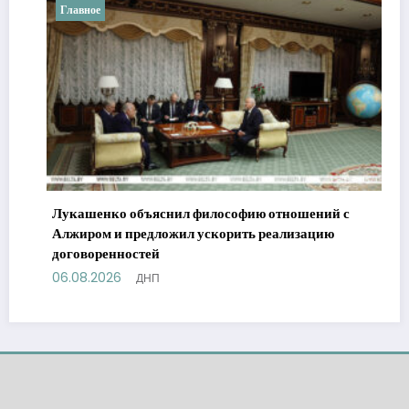
вное
Важное
шенко объяснил философию отношений с
ром и предложил ускорить реализацию
воренностей
8.2026
ДНП
Горький о
трагичны
06.08.202