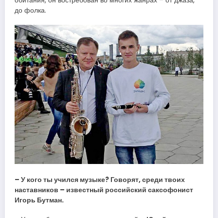
обитания, он востребован во многих жанрах – от джаза,
до фолка.
– У кого ты учился музыке? Говорят, среди твоих
наставников – известный российский саксофонист
Игорь Бутман.