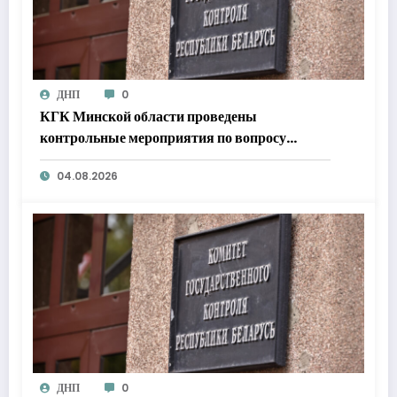
ДНП
0
КГК Минской области проведены
контрольные мероприятия по вопросу
организации управления государственными
04.08.2026
активами акционерных обществ
ДНП
0