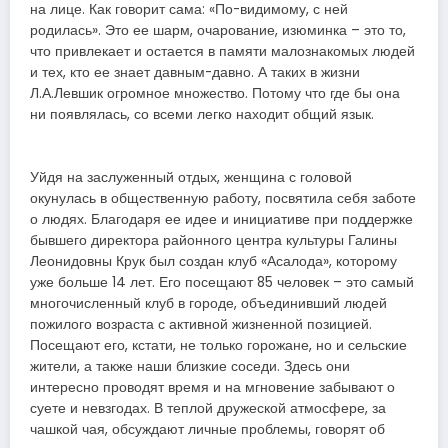
на лице. Как говорит сама: «По-видимому, с ней
родилась». Это ее шарм, очарование, изюминка – это то,
что привлекает и остается в памяти малознакомых людей
и тех, кто ее знает давным-давно. А таких в жизни
Л.А.Левшик огромное множество. Потому что где бы она
ни появлялась, со всеми легко находит общий язык.
Уйдя на заслуженный отдых, женщина с головой
окунулась в общественную работу, посвятила себя заботе
о людях. Благодаря ее идее и инициативе при поддержке
бывшего директора районного центра культуры Галины
Леонидовны Крук был создан клуб «Асалода», которому
уже больше 14 лет. Его посещают 85 человек – это самый
многочисленный клуб в городе, объединивший людей
пожилого возраста с активной жизненной позицией.
Посещают его, кстати, не только горожане, но и сельские
жители, а также наши близкие соседи. Здесь они
интересно проводят время и на мгновение забывают о
суете и невзгодах. В теплой дружеской атмосфере, за
чашкой чая, обсуждают личные проблемы, говорят об