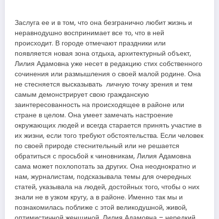
Заслуга ее и в том, что она безгранично любит жизнь и
неравнодушно воспринимает все то, что в ней
происходит. В городе отмечают праздники или
появляется новая зона отдыха, архитектурный объект,
Лилия Адамовна уже несет в редакцию стих собственного
сочинения или размышления о своей малой родине. Она
не стесняется высказывать личную точку зрения и тем
самым демонстрирует свою гражданскую
заинтересованность на происходящее в районе или
стране в целом. Она умеет замечать настроение
окружающих людей и всегда старается принять участие в
их жизни, если того требуют обстоятельства. Если человек
по своей природе стеснительный или не решается
обратиться с просьбой к чиновникам, Лилия Адамовна
сама может похлопотать за других. Она неоднократно и
нам, журналистам, подсказывала темы для очередных
статей, указывала на людей, достойных того, чтобы о них
знали не в узком кругу, а в районе. Именно так мы и
познакомилась поближе с этой великодушной, живой,
оптимистичной женщиной. Лилия Адамовна – нередкий