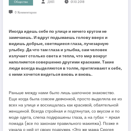
Общество
ДНП
01.10.2018
0 Комментарии
Иногда идешь себе по улице и ничего кругом не
замечаешь. И вдруг подымаешь голову вверх и
видишь добрые, светящиеся глаза, лучезарную
улыбку. Да что там глаза и улыбка, сам человек
излучает столько света и тепла, что мир вокруг
наполняется совершенно другими красками. Такие
люди всегда выделяются в толпе, притягивают к себе,
с ними хочется видеться вновь и вновь.
Раньше между нами было лишь шапочное знакомство.
Еще когда была совсем девчонкой, просто выделяла ее из
всех на улице и восхищалась как красивой, обаятельной
женщиной. Всегда стройная и подтянутая, со вкусом и по
моде одета, слегка подкрашены глаза, а на губах – яркая
помада (все по законам правильного макияжа). Позже я
узнала о ней от своих подружек. «Это же мама Сергея