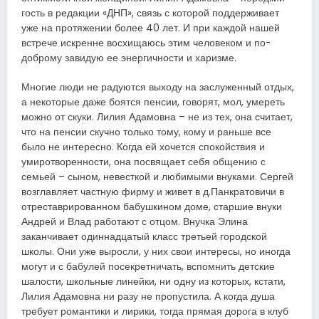
гость в редакции «ДНП», связь с которой поддерживает
уже на протяжении более 40 лет. И при каждой нашей
встрече искренне восхищаюсь этим человеком и по-
доброму завидую ее энергичности и харизме.
Многие люди не радуются выходу на заслуженный отдых,
а некоторые даже боятся пенсии, говорят, мол, умереть
можно от скуки. Лилия Адамовна – не из тех, она считает,
что на пенсии скучно только тому, кому и раньше все
было не интересно. Когда ей хочется спокойствия и
умиротворенности, она посвящает себя общению с
семьей – сыном, невесткой и любимыми внуками. Сергей
возглавляет частную фирму и живет в д.Панкратовичи в
отреставрированном бабушкином доме, старшие внуки
Андрей и Влад работают с отцом. Внучка Элина
заканчивает одиннадцатый класс третьей городской
школы. Они уже выросли, у них свои интересы, но иногда
могут и с бабулей посекретничать, вспомнить детские
шалости, школьные линейки, ни одну из которых, кстати,
Лилия Адамовна ни разу не пропустила. А когда душа
требует романтики и лирики, тогда прямая дорога в клуб