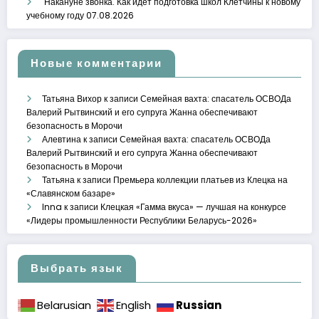
Накануне звонка. Как идет подготовка школ Клетчины к новому
учебному году
07.08.2026
Новые комментарии
Татьяна Вихор
к записи
Семейная вахта: спасатель ОСВОДа
Валерий Рытвинский и его супруга Жанна обеспечивают
безопасность в Морочи
Алевтина
к записи
Семейная вахта: спасатель ОСВОДа
Валерий Рытвинский и его супруга Жанна обеспечивают
безопасность в Морочи
Татьяна
к записи
Премьера коллекции платьев из Клецка на
«Славянском базаре»
Inna
к записи
Клецкая «Гамма вкуса» — лучшая на конкурсе
«Лидеры промышленности Республики Беларусь-2026»
Выбрать язык
Russian
Belarusian
English