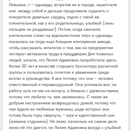
Левшика…» – однажды, встретив ее в городе, зашептали
они между собой и дальше продолжили судачить о
покорителе девичьих сердец, парне с такой же
пленительной, как у его родительницы, улыбкой (гены
пальцем не раздавишь!). Потом, когда сменила
учительское слово на журналистское перо и однажды
оказалась на тогда еще Клецком консервном заводе,
чтобы рассказать читателю о том, как на предприятии
чествуют ветеранов труда в преддверии Дня пожилых
людей, узнала, что Лилия Адамовна проработала здесь
более 30 лет в качестве старшего бухгалтера расчетной
группы и пользовалась почетом и уважением среди
коллег и руководства. А все потому, что она – человек
ответственный и неравнодушный. Она успевала все: на
работу шла не как на каторгу, а бежала с удовольствием,
потому что любила то, чем занималась. С таким же
добрым настроением возвращалась домой, потому что
там ждали ее любимые мужчины, ради которых она
готова была горы свернуть, – муж и единственный сын
(мамина отдушина). Не знаю, насколько на самом деле
легко ей это дается, но Лилия Адамовна всегда с улыбкой