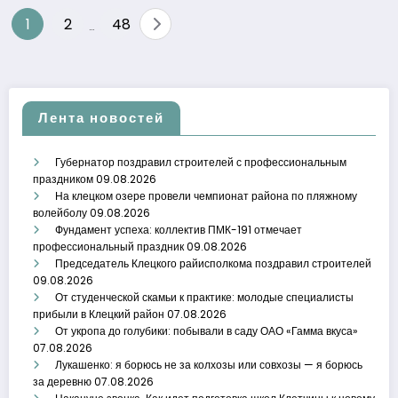
Пагинация
1
2
48
…
записей
Лента новостей
Губернатор поздравил строителей с профессиональным
праздником
09.08.2026
На клецком озере провели чемпионат района по пляжному
волейболу
09.08.2026
Фундамент успеха: коллектив ПМК-191 отмечает
профессиональный праздник
09.08.2026
Председатель Клецкого райисполкома поздравил строителей
09.08.2026
От студенческой скамьи к практике: молодые специалисты
прибыли в Клецкий район
07.08.2026
От укропа до голубики: побывали в саду ОАО «Гамма вкуса»
07.08.2026
Лукашенко: я борюсь не за колхозы или совхозы — я борюсь
за деревню
07.08.2026