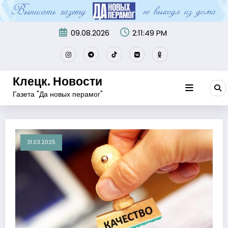
Перейти
к
содержимому
09.08.2026
2:11:50 PM
Клецк. Новости
Газета "Да новых перамог"
31.03.2025