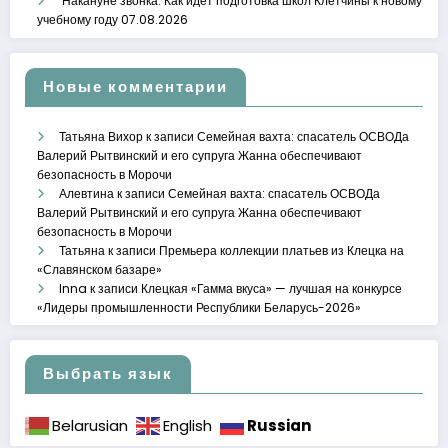
Накануне звонка. Как идет подготовка школ Клетчины к новому
учебному году
07.08.2026
Новые комментарии
Татьяна Вихор
к записи
Семейная вахта: спасатель ОСВОДа
Валерий Рытвинский и его супруга Жанна обеспечивают
безопасность в Морочи
Алевтина
к записи
Семейная вахта: спасатель ОСВОДа
Валерий Рытвинский и его супруга Жанна обеспечивают
безопасность в Морочи
Татьяна
к записи
Премьера коллекции платьев из Клецка на
«Славянском базаре»
Inna
к записи
Клецкая «Гамма вкуса» — лучшая на конкурсе
«Лидеры промышленности Республики Беларусь-2026»
Выбрать язык
Russian
Belarusian
English