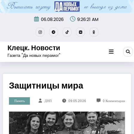
Перейти
к
содержимому
06.08.2026
9:26:22 AM
Клецк. Новости
Газета "Да новых перамог"
Защитницы мира
Память
ДНП
09.05.2026
0 Комментарии