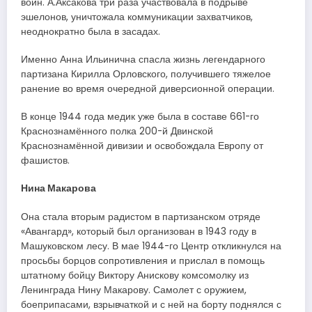
воин. А.Аксакова три раза участвовала в подрыве
эшелонов, уничтожала коммуникации захватчиков,
неоднократно была в засадах.
Именно Анна Ильинична спасла жизнь легендарного
партизана Кирилла Орловского, получившего тяжелое
ранение во время очередной диверсионной операции.
В конце 1944 года медик уже была в составе 661-го
Краснознамённого полка 200-й Двинской
Краснознамённой дивизии и освобождала Европу от
фашистов.
Нина Макарова
Она стала вторым радистом в партизанском отряде
«Авангард», который был организован в 1943 году в
Машуковском лесу. В мае 1944-го Центр откликнулся на
просьбы борцов сопротивления и прислал в помощь
штатному бойцу Виктору Анискову комсомолку из
Ленинграда Нину Макарову. Самолет с оружием,
боеприпасами, взрывчаткой и с ней на борту поднялся с