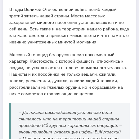
В годы Великой Отечественной войны погиб каждый
третий житель нашей страны. Места массовых
захоронений мирного населения устанавливаются и по
сей день. Есть такие и на территории нашего района, куда
клетчане ежегодно приносят живые цветы и чтят память о
невинно уничтоженных минутой молчания.
Массовый геноцид белорусов носил повсеместный
характер. Жестокость, с которой фашисты относились к
людям, не укладывается в голове нормального человека.
Нацисты и их пособники не только вешали, сжигали,
топили, расчленяли, душили, давили людей танками,
расстреливали из тяжелых орудий, но и сбрасывали на
них с самолетов отравляющие вещества.
– До начала расследования уголовного дела
считалось, что на территории нашей страны
проведено 140 крупных карательных операций, –
вновь приводит ужасающие цифры В.Жуковский.
– Материалами уголовного дела уже доказано