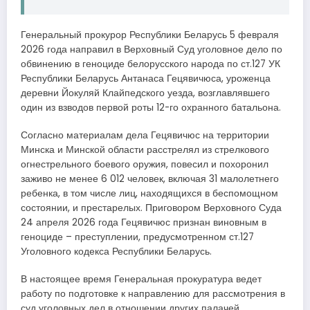
Генеральный прокурор Республики Беларусь 5 февраля
2026 года направил в Верховный Суд уголовное дело по
обвинению в геноциде белорусского народа по ст.127 УК
Республики Беларусь Антанаса Гецявичюса, уроженца
деревни Йокуляй Клайпедского уезда, возглавлявшего
один из взводов первой роты 12-го охранного батальона.
Согласно материалам дела Гецявичюс на территории
Минска и Минской области расстрелял из стрелкового
огнестрельного боевого оружия, повесил и похоронил
заживо не менее 6 012 человек, включая 31 малолетнего
ребенка, в том числе лиц, находящихся в беспомощном
состоянии, и престарелых. Приговором Верховного Суда
24 апреля 2026 года Гецявичюс признан виновным в
геноциде – преступлении, предусмотренном ст.127
Уголовного кодекса Республики Беларусь.
В настоящее время Генеральная прокуратура ведет
работу по подготовке к направлению для рассмотрения в
суд уголовных дел в отношении других палачей.