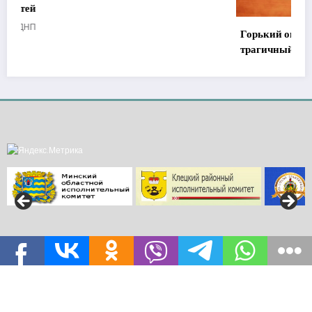
Горький опыт спасателей: детская шалость и
трагичный финал, которого можно было избежать
06.08.2026
ДНП
Газета «Да новых перамог» Юридический адрес: 222531, Минская область,
г.Клецк, площадь Маяковского, 10. Электронные адреса:
klezk_gazeta@kleck.by, reklama-kletsk@kleck.by | Работает на
SpiceThemes