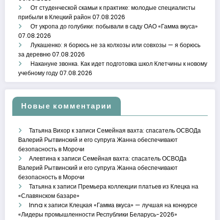
От студенческой скамьи к практике: молодые специалисты
прибыли в Клецкий район
07.08.2026
От укропа до голубики: побывали в саду ОАО «Гамма вкуса»
07.08.2026
Лукашенко: я борюсь не за колхозы или совхозы — я борюсь
за деревню
07.08.2026
Накануне звонка. Как идет подготовка школ Клетчины к новому
учебному году
07.08.2026
Новые комментарии
Татьяна Вихор
к записи
Семейная вахта: спасатель ОСВОДа
Валерий Рытвинский и его супруга Жанна обеспечивают
безопасность в Морочи
Алевтина
к записи
Семейная вахта: спасатель ОСВОДа
Валерий Рытвинский и его супруга Жанна обеспечивают
безопасность в Морочи
Татьяна
к записи
Премьера коллекции платьев из Клецка на
«Славянском базаре»
Inna
к записи
Клецкая «Гамма вкуса» — лучшая на конкурсе
«Лидеры промышленности Республики Беларусь-2026»