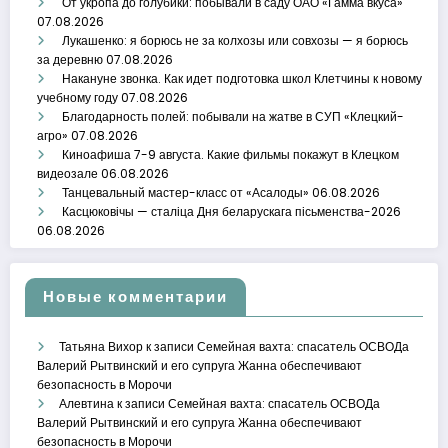
От укропа до голубики: побывали в саду ОАО «Гамма вкуса»
07.08.2026
Лукашенко: я борюсь не за колхозы или совхозы — я борюсь
за деревню
07.08.2026
Накануне звонка. Как идет подготовка школ Клетчины к новому
учебному году
07.08.2026
Благодарность полей: побывали на жатве в СУП «Клецкий-
агро»
07.08.2026
Киноафиша 7-9 августа. Какие фильмы покажут в Клецком
видеозале
06.08.2026
Танцевальный мастер-класс от «Асалоды»
06.08.2026
Касцюковічы — сталіца Дня беларускага пісьменства-2026
06.08.2026
Новые комментарии
Татьяна Вихор
к записи
Семейная вахта: спасатель ОСВОДа
Валерий Рытвинский и его супруга Жанна обеспечивают
безопасность в Морочи
Алевтина
к записи
Семейная вахта: спасатель ОСВОДа
Валерий Рытвинский и его супруга Жанна обеспечивают
безопасность в Морочи