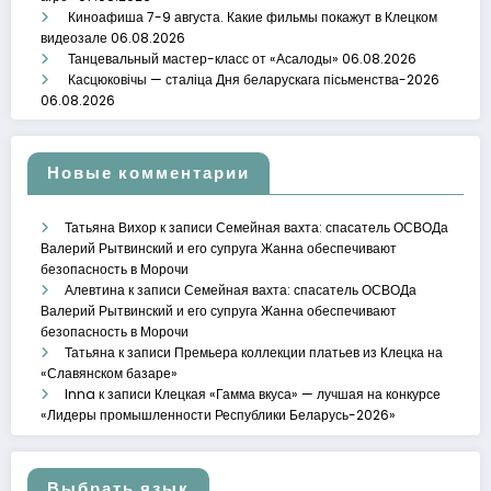
Киноафиша 7-9 августа. Какие фильмы покажут в Клецком
видеозале
06.08.2026
Танцевальный мастер-класс от «Асалоды»
06.08.2026
Касцюковічы — сталіца Дня беларускага пісьменства-2026
06.08.2026
Новые комментарии
Татьяна Вихор
к записи
Семейная вахта: спасатель ОСВОДа
Валерий Рытвинский и его супруга Жанна обеспечивают
безопасность в Морочи
Алевтина
к записи
Семейная вахта: спасатель ОСВОДа
Валерий Рытвинский и его супруга Жанна обеспечивают
безопасность в Морочи
Татьяна
к записи
Премьера коллекции платьев из Клецка на
«Славянском базаре»
Inna
к записи
Клецкая «Гамма вкуса» — лучшая на конкурсе
«Лидеры промышленности Республики Беларусь-2026»
Выбрать язык