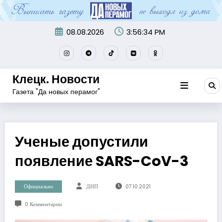
Перейти
к
содержимому
08.08.2026
3:56:35 PM
Клецк. Новости
Газета "Да новых перамог"
Ученые допустили
появление SARS-CoV-3
Официально
ДНП
07.10.2021
0 Комментарии