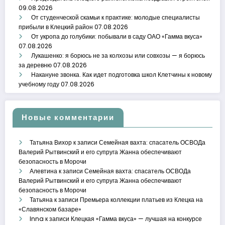
09.08.2026
От студенческой скамьи к практике: молодые специалисты
прибыли в Клецкий район
07.08.2026
От укропа до голубики: побывали в саду ОАО «Гамма вкуса»
07.08.2026
Лукашенко: я борюсь не за колхозы или совхозы — я борюсь
за деревню
07.08.2026
Накануне звонка. Как идет подготовка школ Клетчины к новому
учебному году
07.08.2026
Новые комментарии
Татьяна Вихор
к записи
Семейная вахта: спасатель ОСВОДа
Валерий Рытвинский и его супруга Жанна обеспечивают
безопасность в Морочи
Алевтина
к записи
Семейная вахта: спасатель ОСВОДа
Валерий Рытвинский и его супруга Жанна обеспечивают
безопасность в Морочи
Татьяна
к записи
Премьера коллекции платьев из Клецка на
«Славянском базаре»
Inna
к записи
Клецкая «Гамма вкуса» — лучшая на конкурсе