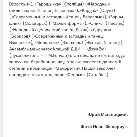
Взрослые»), «Гарошынка» (Столбцы) («Народный
стилизованный танец. Взрослые»), «Кардэс» (Слуцк)
(«Современный и эстрадный танец. Взрослые»), «Зорны
шлях» (Солигорск) («Малые формы»), «Оникс» (Несвиж)
(«Народный сценический танец. Дети»), «Дарунак»
(Борисов) («Современный и эстрадный танец.
Взрослые»), «Мерцание» (Заславль) («Бальный танец»).
Ансамбль мажореток Клецкой ДШИ — «ДэжаВю»
(руководитель — Т.М.Гончар) стал обладателем награды
за лучшее барабанное шоу, а также завоевал диплом II
степени в номинации «Мажоретки». Наших землячек
опередил только коллектив «Феерыя» (Столбцы).
Юрий Мыслицкий.
Фото Инны Федарчук.