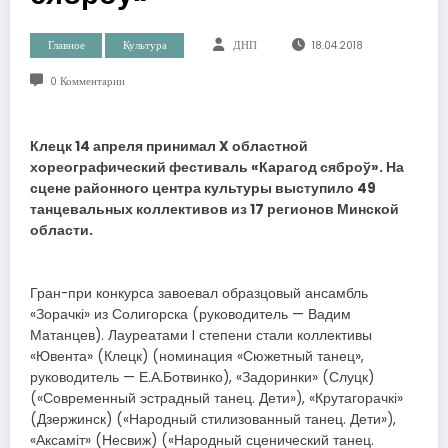
Главное
Культура
ДНП
18.04.2018
0 Комментарии
Клецк 14 апреля принимал X областной
хореографический фестиваль «Карагод сяброў». На
сцене районного центра культуры выступило 49
танцевальных коллективов из 17 регионов Минской
области.
Гран-при конкурса завоевал образцовый ансамбль
«Зорачкі» из Солигорска (руководитель — Вадим
Матанцев). Лауреатами I степени стали коллективы
«Ювента» (Клецк) (номинация «Сюжетный танец»,
руководитель — Е.А.Ботвинко), «Задоринки» (Слуцк)
(«Современный эстрадный танец. Дети»), «Крутагорачкі»
(Дзержинск) («Народный стилизованный танец. Дети»),
«Аксаміт» (Несвиж) («Народный сценический танец.