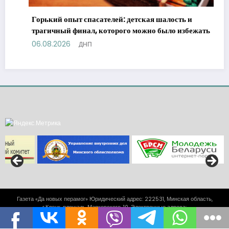
Горький опыт спасателей: детская шалость и
трагичный финал, которого можно было избежать
06.08.2026
ДНП
Газета «Да новых перамог» Юридический адрес: 222531, Минская область,
г.Клецк, площадь Маяковского, 10. Электронные адреса:
klezk_gazeta@kleck.by, reklama-kletsk@kleck.by | Работает на
SpiceThemes