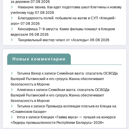
за деревню
07.08.2026
Накануне звонка. Как идет подготовка школ Клетчины к новому
учебному году
07.08.2026
Благодарность полей: побывали на жатве в СУП «Клецкий-
агро»
07.08.2026
Киноафиша 7-9 августа. Какие фильмы покажут в Клецком
видеозале
06.08.2026
Танцевальный мастер-класс от «Асалоды»
06.08.2026
Новые комментарии
Татьяна Вихор
к записи
Семейная вахта: спасатель ОСВОДа
Валерий Рытвинский и его супруга Жанна обеспечивают
безопасность в Морочи
Алевтина
к записи
Семейная вахта: спасатель ОСВОДа
Валерий Рытвинский и его супруга Жанна обеспечивают
безопасность в Морочи
Татьяна
к записи
Премьера коллекции платьев из Клецка на
«Славянском базаре»
Inna
к записи
Клецкая «Гамма вкуса» — лучшая на конкурсе
«Лидеры промышленности Республики Беларусь-2026»