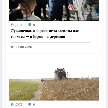
ДНП
0
Лукашенко: я борюсь не за колхозы или
совхозы — я борюсь за деревню
07.08.2026
ДНП
0