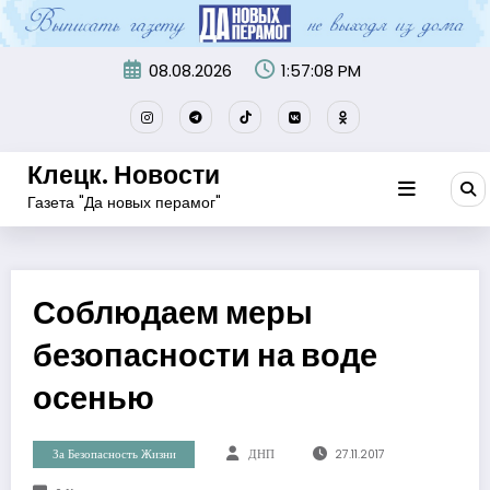
Перейти
к
содержимому
08.08.2026
1:57:09 PM
Клецк. Новости
Газета "Да новых перамог"
Соблюдаем меры
безопасности на воде
осенью
За Безопасность Жизни
ДНП
27.11.2017