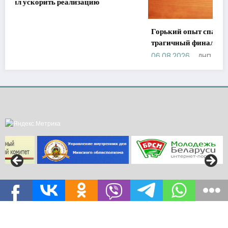
Горький опыт спасателей: детская шалость и
трагичный финал, которого можно было избежать
06.08.2026
ДНП
Газета «Да новых перамог» Юридический адрес: 222531, Минская область,
г.Клецк, площадь Маяковского, 10. Электронные адреса:
klezk_gazeta@kleck.by, reklama-kletsk@kleck.by | Работает на