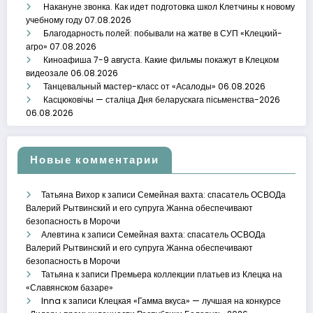
Накануне звонка. Как идет подготовка школ Клетчины к новому
учебному году
07.08.2026
Благодарность полей: побывали на жатве в СУП «Клецкий-
агро»
07.08.2026
Киноафиша 7-9 августа. Какие фильмы покажут в Клецком
видеозале
06.08.2026
Танцевальный мастер-класс от «Асалоды»
06.08.2026
Касцюковічы — сталіца Дня беларускага пісьменства-2026
06.08.2026
Новые комментарии
Татьяна Вихор
к записи
Семейная вахта: спасатель ОСВОДа
Валерий Рытвинский и его супруга Жанна обеспечивают
безопасность в Морочи
Алевтина
к записи
Семейная вахта: спасатель ОСВОДа
Валерий Рытвинский и его супруга Жанна обеспечивают
безопасность в Морочи
Татьяна
к записи
Премьера коллекции платьев из Клецка на
«Славянском базаре»
Inna
к записи
Клецкая «Гамма вкуса» — лучшая на конкурсе