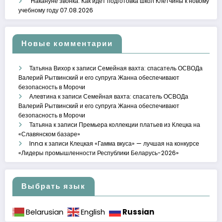
Накануне звонка. Как идет подготовка школ Клетчины к новому
учебному году
07.08.2026
Новые комментарии
Татьяна Вихор
к записи
Семейная вахта: спасатель ОСВОДа
Валерий Рытвинский и его супруга Жанна обеспечивают
безопасность в Морочи
Алевтина
к записи
Семейная вахта: спасатель ОСВОДа
Валерий Рытвинский и его супруга Жанна обеспечивают
безопасность в Морочи
Татьяна
к записи
Премьера коллекции платьев из Клецка на
«Славянском базаре»
Inna
к записи
Клецкая «Гамма вкуса» — лучшая на конкурсе
«Лидеры промышленности Республики Беларусь-2026»
Выбрать язык
Russian
Belarusian
English